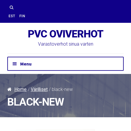
Skip
Skip
to
to
Search
EST
FIN
navigation
content
for:
PVC OVIVERHOT
Varastoverhot sinua varten
Menu
Ota yhteyttä
Tarjouspyyntö
Home
/
Värilliset
/ black-new
PVC-verhoja
BLACK-NEW
Verkkokauppaan
Asennus
PVC-tuotteita