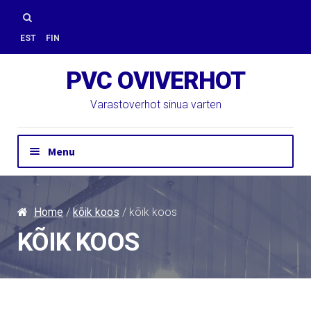
Skip
Skip
to
to
Search
EST
FIN
navigation
content
for:
PVC OVIVERHOT
Varastoverhot sinua varten
Menu
Ota yhteyttä
Tarjouspyyntö
Home
/
kõik koos
/ kõik koos
PVC-verhoja
KÕIK KOOS
Verkkokauppaan
Asennus
PVC-tuotteita