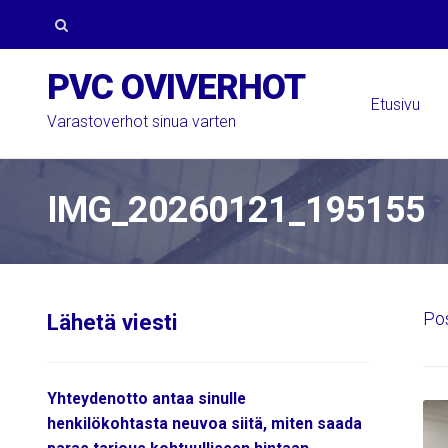
Skip
Skip
to
to
Search
PVC OVIVERHOT
navigation
content
for:
Etusivu
Varastoverhot sinua varten
IMG_20260121_195155
Po
Lähetä viesti
Yhteydenotto antaa sinulle
henkilökohtasta neuvoa siitä, miten saada