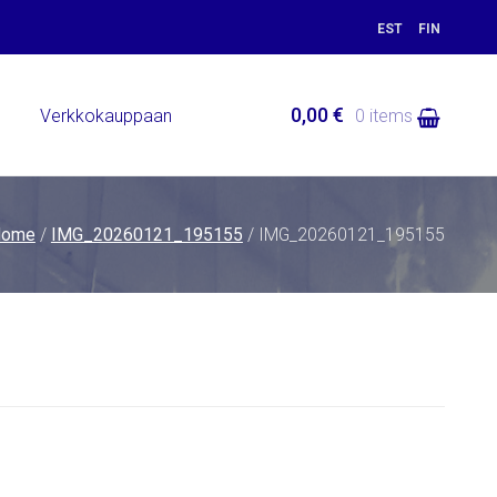
EST
FIN
0,00 €
ä
Verkkokauppaan
0 items
Home
/
IMG_20260121_195155
/ IMG_20260121_195155