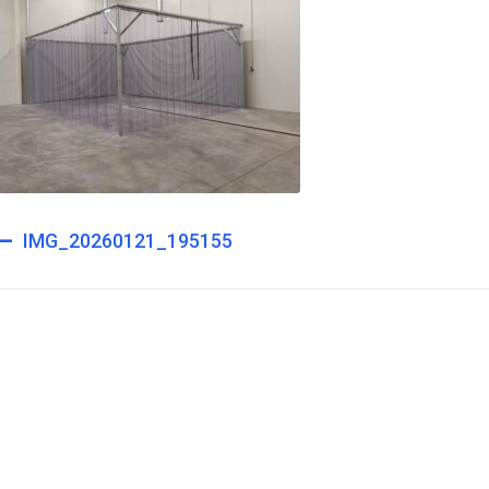
st
IMG_20260121_195155
igation