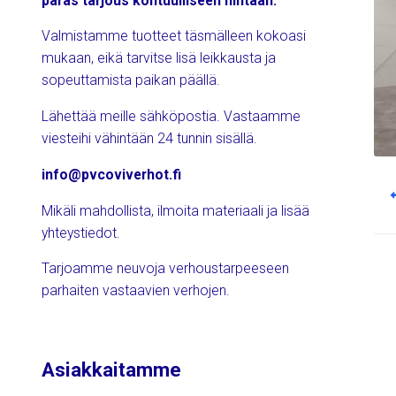
paras tarjous kohtuulliseen hintaan.
Valmistamme tuotteet täsmälleen kokoasi
mukaan, eikä tarvitse lisä leikkausta ja
sopeuttamista paikan päällä.
Lähettää meille sähköpostia. Vastaamme
viesteihi vähintään 24 tunnin sisällä.
info@pvcoviverhot.fi
Po
nav
Mikäli mahdollista, ilmoita materiaali ja lisää
yhteystiedot.
Tarjoamme neuvoja verhoustarpeeseen
parhaiten vastaavien verhojen.
Asiakkaitamme