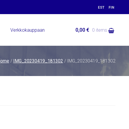
EST
FIN
0,00 €
ä
Verkkokauppaan
0 items
Home
/
IMG_20230419_181302
/ IMG_20230419_181302