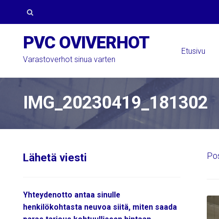
Skip
Skip
to
to
Search
PVC OVIVERHOT
navigation
content
for:
Etusivu
Varastoverhot sinua varten
IMG_20230419_181302
Po
Lähetä viesti
Yhteydenotto antaa sinulle
henkilökohtasta neuvoa siitä, miten saada