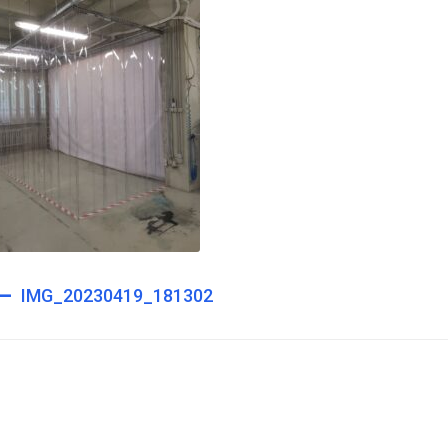
st
IMG_20230419_181302
igation