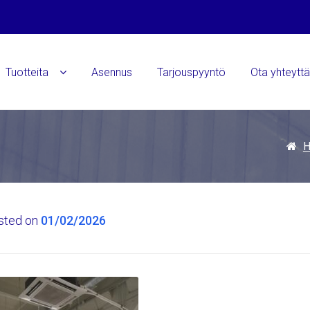
Tuotteita
Asennus
Tarjouspyyntö
Ota yhteytt
sted on
01/02/2026