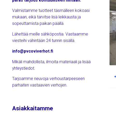
paras tarjous kohtuulliseen hintaan.
Valmistamme tuotteet täsmälleen kokoasi
mukaan, eikä tarvitse lisä leikkausta ja
sopeuttamista paikan päällä.
Lähettää meille sähköpostia. Vastaamme
viesteihi vähintään 24 tunnin sisällä.
info@pvcoviverhot.fi
Mikäli mahdollista, ilmoita materiaali ja lisää
yhteystiedot.
Po
Tarjoamme neuvoja verhoustarpeeseen
nav
parhaiten vastaavien verhojen.
Asiakkaitamme