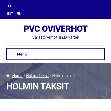
Skip
Skip
to
to
Search
EST
FIN
navigation
content
for:
PVC OVIVERHOT
Varastoverhot sinua varten
Menu
Ota yhteyttä
Tarjouspyyntö
Home
/
Holmin Taksit
/ Holmin Taksit
PVC-verhoja
HOLMIN TAKSIT
Verkkokauppaan
Asennus
PVC-tuotteita