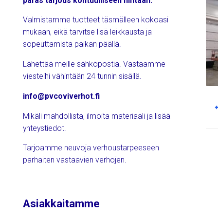
paras tarjous kohtuulliseen hintaan.
Valmistamme tuotteet täsmälleen kokoasi
mukaan, eikä tarvitse lisä leikkausta ja
sopeuttamista paikan päällä.
Lähettää meille sähköpostia. Vastaamme
viesteihi vähintään 24 tunnin sisällä.
info@pvcoviverhot.fi
Po
nav
Mikäli mahdollista, ilmoita materiaali ja lisää
yhteystiedot.
Tarjoamme neuvoja verhoustarpeeseen
parhaiten vastaavien verhojen.
Asiakkaitamme