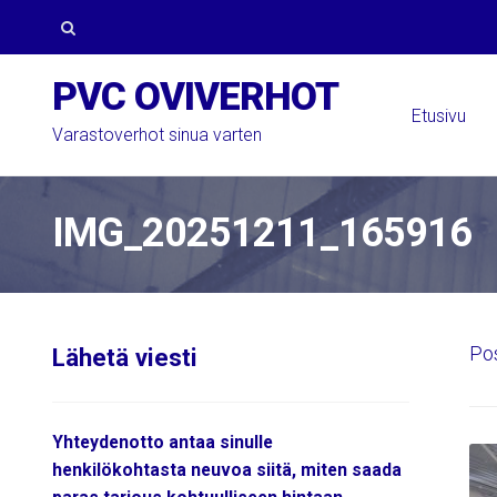
Skip
Skip
to
to
Search
PVC OVIVERHOT
navigation
content
for:
Etusivu
Varastoverhot sinua varten
IMG_20251211_165916
Po
Lähetä viesti
Yhteydenotto antaa sinulle
henkilökohtasta neuvoa siitä, miten saada