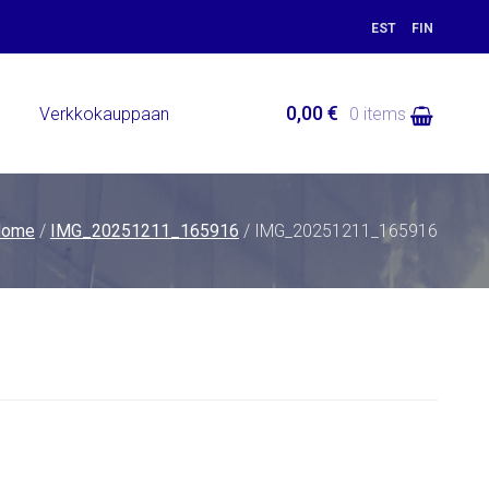
EST
FIN
0,00 €
ä
Verkkokauppaan
0 items
Home
/
IMG_20251211_165916
/ IMG_20251211_165916