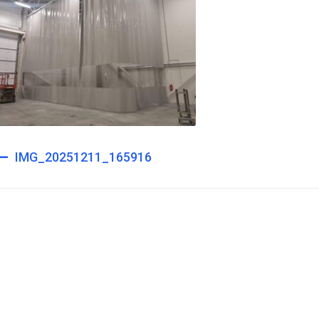
st
IMG_20251211_165916
igation